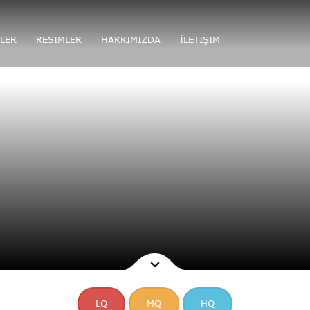
LER
RESIMLER
HAKKIMIZDA
İLETIŞIM
LQ
MQ
HQ