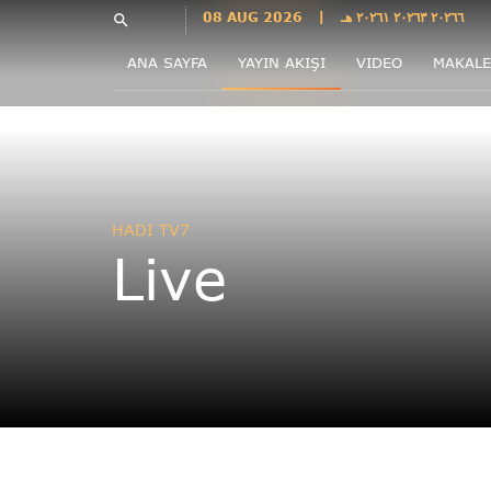
Languages
08 AUG 2026
|
٢٠٢٦٦ ٢٠٢٦٣ ٢٠٢٦١ هـ
search
فارسی
ANA SAYFA
YAYIN AKIŞI
VIDEO
MAKALE
فارسى
درى
English
اردو
Azəri
HADI TV7
Bahasa
Live
Indonesia
پښتو
français
ไทย
Türkçe
Hausa
Kurdî
Kiswahili