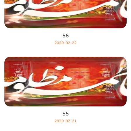
Kuranı Kerim Ziyafeti
Fecr Suresinin Tefsiri
MUHARREM'DEN SEFER'E DOĞRU
Matam Ayı
56
Mahı Matem
2020-02-22
Minberden Ekrana Muharrem2020
Muharrem Sohbetleri
Aşuradan Dersler
Medineden Kerbelaya
sahifei seccadiye
HUZURLU YAŞAM
ERENLER VE CANLAR
Minberden Ekrana
55
2020-02-21