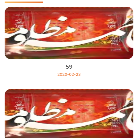
Ehlibeyt Mektebinde Temel inanclar
Deutsche
Ramazan Sohbetleri
Muhtarname
РУС
Nehcul Belaga
Fulfulde
Dua
Mandingue
Aile Saadeti
Dinimizi Öğrenelim
Rahmet iklimi
Pazar Konuşmaları
59
KUR'AN'İ KAVRAMLAR
2020-02-23
Kuran Tilaveti
Hayata Daır
KelamI Hak
ŞAHI MERDAN
KUR'AN'DAN ESİNTİLER
ON4 NURURUN HAYATI
Fıkıh Dersi
Adelet Güneşi