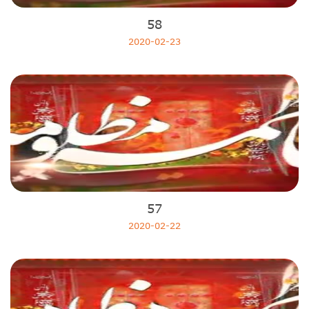
Ramazan Ayı Sohbetler
58
Minberden Ekrana
2020-02-23
Hutbeyı Şabanıye
RAMAZAN AYI DUALARI
EHLIBEYT ÖZEL
O'NA DOĞRU
MUNASABET
CUMA HUTBELERİ
Ahlak Ve Yaşam
Farklı Bakış
Kuran Tefsiri
57
Hidayet Önderleri
2020-02-22
İslamda Aile Ahlakı
Dinimi Öğreniyorum
Kuran Tefsiri
Hayatımızda Kuranın Önemi
Ahkam Saati