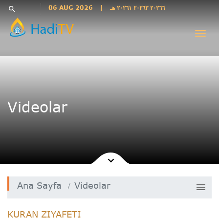
Languages
06 AUG 2026
|
٢٠٢٦٦ ٢٠٢٦٣ ٢٠٢٦١ هـ
search
فارسی
Togg
فارسى
navi
درى
English
اردو
Azəri
Videolar
Bahasa
Indonesia
پښتو
français
ไทย
Türkçe
Ana Sayfa
Videolar
menu
Hausa
Kurdî
Kuran Ziyafeti
KURAN ZIYAFETI
Kiswahili