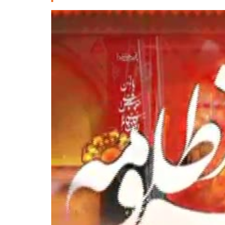
Deutsche
РУС
Fulfulde
Mandingue