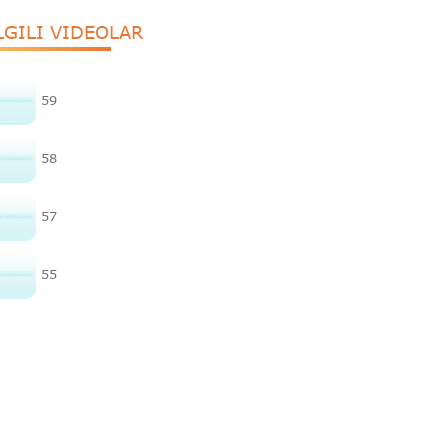
LGILI VIDEOLAR
59
58
57
55