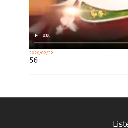
2020/02/22
56
List