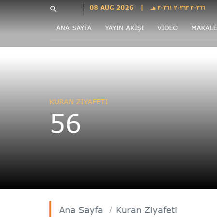
Languages
08 AUG 2026
|
٢٠٢٦٦ ٢٠٢٦٣ ٢٠٢٦١ هـ
search
فارسی
ANA SAYFA
YAYIN AKIŞI
VIDEO
MAKALE
فارسى
درى
English
اردو
Azəri
KURAN ZIYAFETI
Bahasa
56
Indonesia
پښتو
français
ไทย
Türkçe
Hausa
Kurdî
Ana Sayfa
Kuran Ziyafeti
Kiswahili