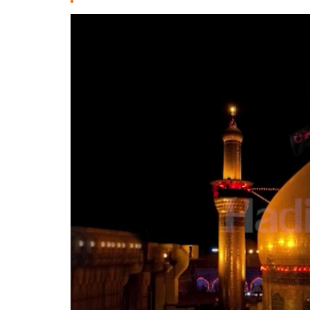
Deutsche
РУС
Fulfulde
Mandingue