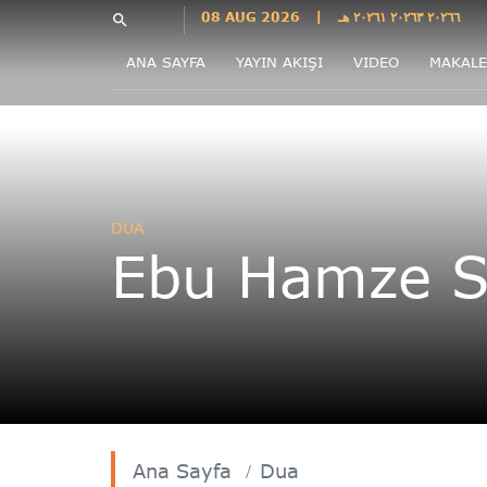
Languages
08 AUG 2026
|
٢٠٢٦٦ ٢٠٢٦٣ ٢٠٢٦١ هـ
search
فارسی
ANA SAYFA
YAYIN AKIŞI
VIDEO
MAKALE
فارسى
درى
English
اردو
Azəri
DUA
Bahasa
Ebu Hamze S
Indonesia
پښتو
français
ไทย
Türkçe
Hausa
Kurdî
Ana Sayfa
Dua
Kiswahili