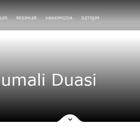
LER
RESIMLER
HAKKIMIZDA
İLETIŞIM
umali Duasi