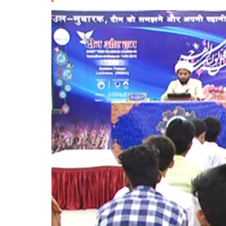
Deutsche
РУС
Fulfulde
Mandingue