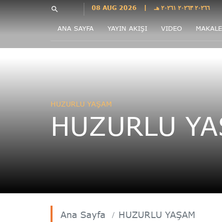
Languages
08 AUG 2026
|
٢٠٢٦٦ ٢٠٢٦٣ ٢٠٢٦١ هـ
search
فارسی
ANA SAYFA
YAYIN AKIŞI
VIDEO
MAKALE
فارسى
درى
English
اردو
Azəri
HUZURLU YAŞAM
Bahasa
HUZURLU YA
Indonesia
پښتو
français
ไทย
Türkçe
Hausa
Kurdî
Ana Sayfa
HUZURLU YAŞAM
Kiswahili