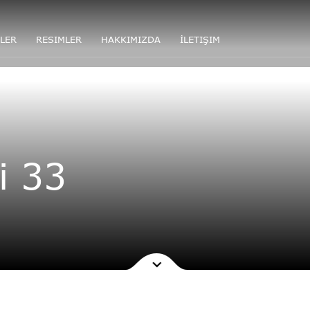
LER
RESIMLER
HAKKIMIZDA
İLETIŞIM
i 33