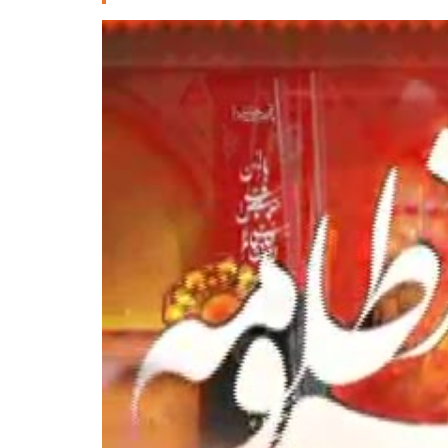
Deutsche
РУС
Fulfulde
Mandingue