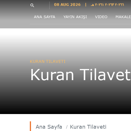
Languages
08 AUG 2026
|
٢٠٢٦٦ ٢٠٢٦٣ ٢٠٢٦١ هـ
search
فارسی
ANA SAYFA
YAYIN AKIŞI
VIDEO
MAKALE
فارسى
درى
English
اردو
Azəri
KURAN TILAVETI
Bahasa
Kuran Tilavet
Indonesia
پښتو
français
ไทย
Türkçe
Hausa
Kurdî
Ana Sayfa
Kuran Tilaveti
Kiswahili