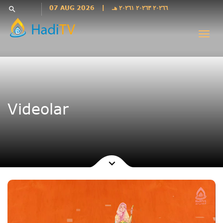
Languages
07 AUG 2026
|
٢٠٢٦٦ ٢٠٢٦٣ ٢٠٢٦١ هـ
search
فارسی
Togg
فارسى
navi
درى
English
اردو
Azəri
Videolar
Bahasa
Indonesia
پښتو
français
ไทย
Türkçe
Hausa
Kurdî
Kiswahili