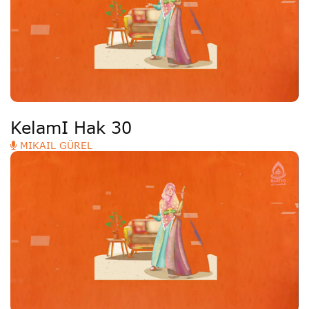
Deutsche
РУС
Fulfulde
Mandingue
KelamI Hak 30
MIKAIL GÜREL