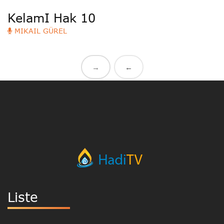
KelamI Hak 10
MIKAIL GÜREL
→
←
Liste