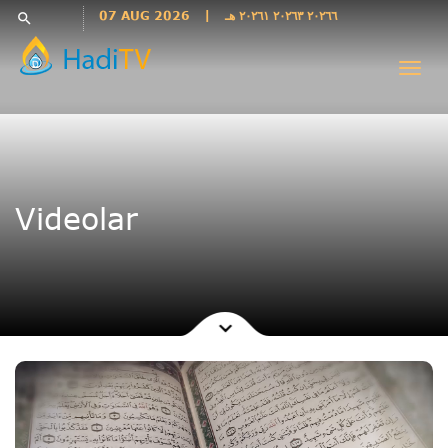
Languages
07 AUG 2026
|
٢٠٢٦٦ ٢٠٢٦٣ ٢٠٢٦١ هـ
search
فارسی
Togg
فارسى
navi
درى
English
اردو
Azəri
Videolar
Bahasa
Indonesia
پښتو
français
ไทย
Türkçe
Hausa
Kurdî
Kiswahili