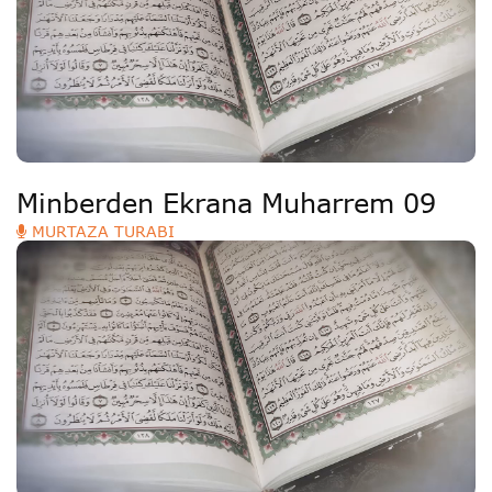
Deutsche
РУС
Fulfulde
Mandingue
Minberden Ekrana Muharrem 09
MURTAZA TURABI