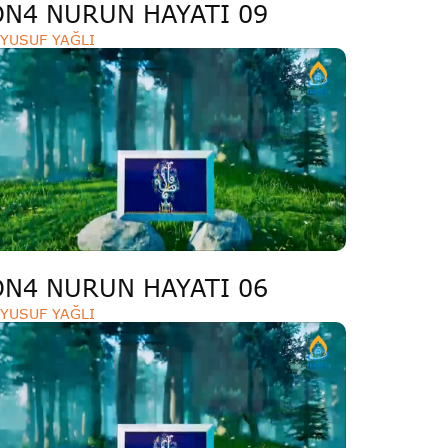
ON4 NURUN HAYATI 09
YUSUF YAĞLI
ON4 NURUN HAYATI 06
YUSUF YAĞLI