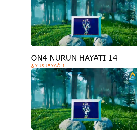
Deutsche
РУС
Fulfulde
Mandingue
ON4 NURUN HAYATI 14
YUSUF YAĞLI