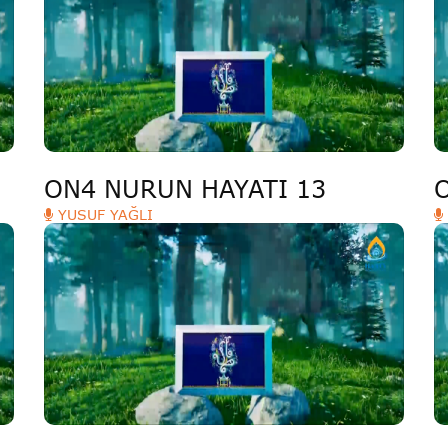
ON4 NURUN HAYATI 13
YUSUF YAĞLI