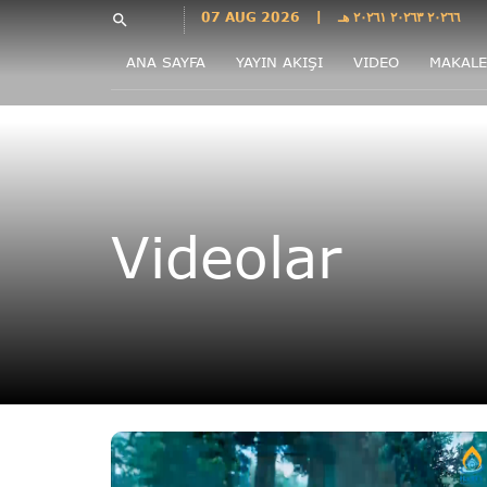
Languages
07 AUG 2026
|
٢٠٢٦٦ ٢٠٢٦٣ ٢٠٢٦١ هـ
search
فارسی
ANA SAYFA
YAYIN AKIŞI
VIDEO
MAKALE
فارسى
درى
English
اردو
Azəri
Videolar
Bahasa
Indonesia
پښتو
français
ไทย
Türkçe
Hausa
Kurdî
Kiswahili