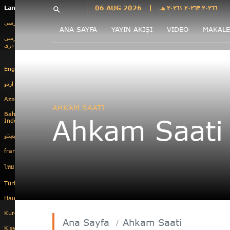
Languages
06 AUG 2026
|
٢٠٢٦٦ ٢٠٢٦٣ ٢٠٢٦١ هـ
search
فارسی
ANA SAYFA
YAYIN AKIŞI
VIDEO
MAKALE
فارسى
درى
English
اردو
Azəri
AHKAM SAATI
Bahasa
Ahkam Saati
Indonesia
پښتو
français
ไทย
Türkçe
Hausa
Kurdî
Ana Sayfa
Ahkam Saati
Kiswahili