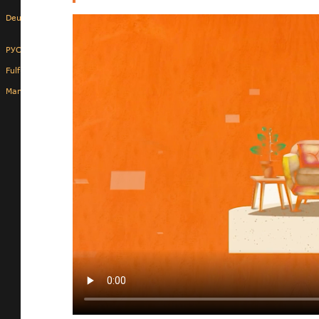
Deutsche
РУС
Fulfulde
Mandingue