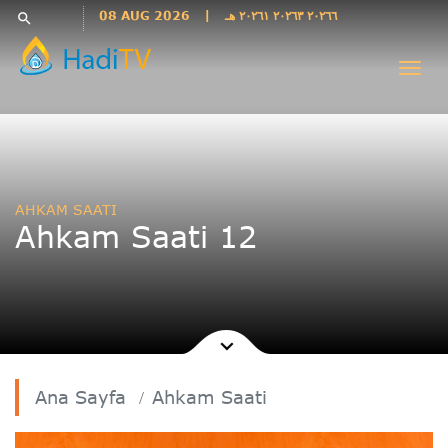
Languages
08 AUG 2026
|
٢٠٢٦٦ ٢٠٢٦٣ ٢٠٢٦١ هـ
search
فارسی
Togg
فارسى
navi
درى
English
اردو
Azəri
AHKAM SAATI
Bahasa
Ahkam Saati 12
Indonesia
پښتو
français
ไทย
Türkçe
Hausa
Ana Sayfa
Ahkam Saati
Kurdî
Kiswahili