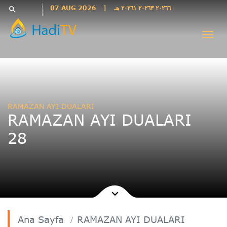
Languages
07 AUG 2026
|
٢٠٢٦٦ ٢٠٢٦٣ ٢٠٢٦١ هـ
search
فارسی
Togg
فارسى
navi
درى
English
اردو
Azəri
RAMAZAN AYI DUALARI
Bahasa
RAMAZAN AYI DUALARI
Indonesia
28
پښتو
français
ไทย
Türkçe
Hausa
Kurdî
Ana Sayfa
RAMAZAN AYI DUALARI
Kiswahili