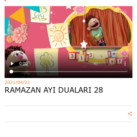
Deutsche
РУС
Fulfulde
Mandingue
2021/04/21
RAMAZAN AYI DUALARI 28
share