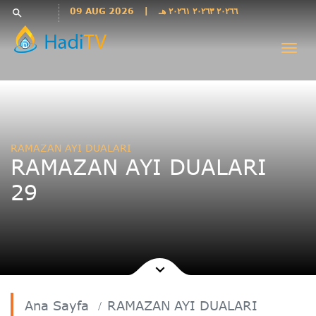
Languages
09 AUG 2026
|
٢٠٢٦٦ ٢٠٢٦٣ ٢٠٢٦١ هـ
search
فارسی
Togg
فارسى
navi
درى
English
اردو
Azəri
RAMAZAN AYI DUALARI
Bahasa
RAMAZAN AYI DUALARI
Indonesia
29
پښتو
français
ไทย
Türkçe
Hausa
Kurdî
Ana Sayfa
RAMAZAN AYI DUALARI
Kiswahili