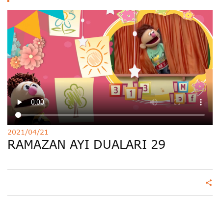
Deutsche
РУС
Fulfulde
Mandingue
2021/04/21
RAMAZAN AYI DUALARI 29
share