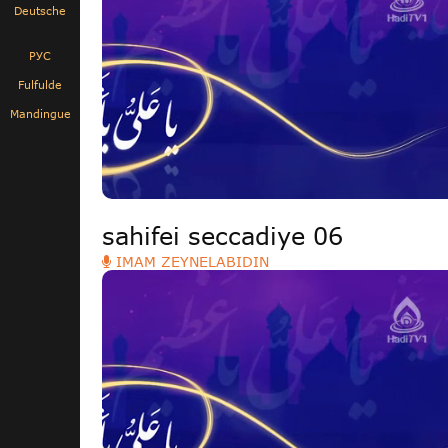
Deutsche
РУС
Fulfulde
Mandingue
sahifei seccadiye 06
IMAM ZEYNELABIDIN