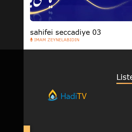
sahifei seccadiye 03
IMAM ZEYNELABIDIN
List