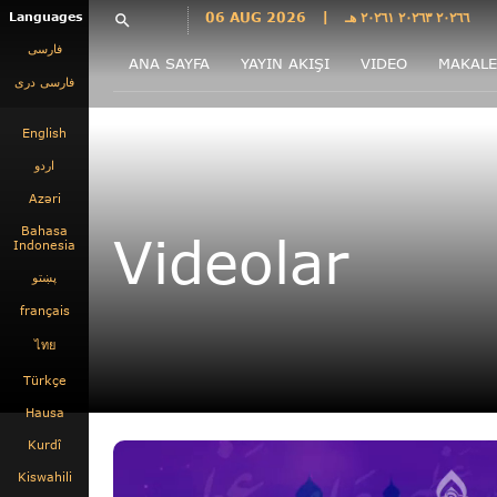
Languages
06 AUG 2026
|
٢٠٢٦٦ ٢٠٢٦٣ ٢٠٢٦١ هـ
search
فارسی
ANA SAYFA
YAYIN AKIŞI
VIDEO
MAKALE
فارسى درى
English
اردو
Azəri
Bahasa
Videolar
Indonesia
پښتو
français
ไทย
Türkçe
Hausa
Kurdî
Kiswahili