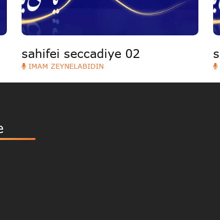
sahifei seccadiye 02
s
IMAM ZEYNELABIDIN
e