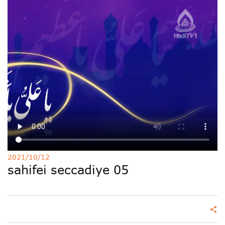
Deutsche
РУС
Fulfulde
Mandingue
2021/10/12
sahifei seccadiye 05
share