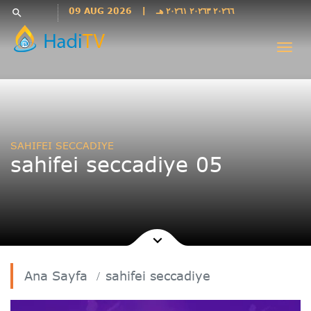
Languages
09 AUG 2026
|
٢٠٢٦٦ ٢٠٢٦٣ ٢٠٢٦١ هـ
search
فارسی
Togg
فارسى
navi
درى
English
اردو
Azəri
SAHIFEI SECCADIYE
Bahasa
sahifei seccadiye 05
Indonesia
پښتو
français
ไทย
Türkçe
Hausa
Ana Sayfa
sahifei seccadiye
Kurdî
Kiswahili