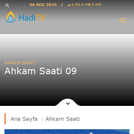
Languages
06 AUG 2026
|
٢٠٢٦٦ ٢٠٢٦٣ ٢٠٢٦١ هـ
search
فارسی
Togg
فارسى
navi
درى
English
اردو
Azəri
AHKAM SAATI
Bahasa
Ahkam Saati 09
Indonesia
پښتو
français
ไทย
Türkçe
Hausa
Ana Sayfa
Ahkam Saati
Kurdî
Kiswahili