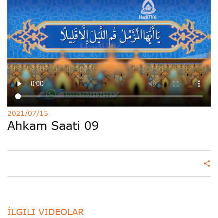
Deutsche
РУС
Fulfulde
Mandingue
2021/07/15
Ahkam Saati 09
share
İLGILI VIDEOLAR